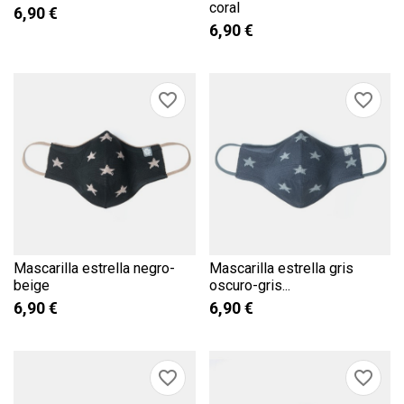
coral
6,90 €
6,90 €
favorite_border
favorite_border
Mascarilla estrella negro-
Mascarilla estrella gris
beige
oscuro-gris...
×
6,90 €
6,90 €
×
×
CREAR LISTA DE DESEOS
INICIAR SESIÓN
((MODALTITLE))
×
AÑADIR A LA LISTA DE
favorite_border
favorite_border
Nombre de la lista de deseos
DESEOS
Debe iniciar sesión para guardar productos en su lista de deseos.
((confirmMessage))