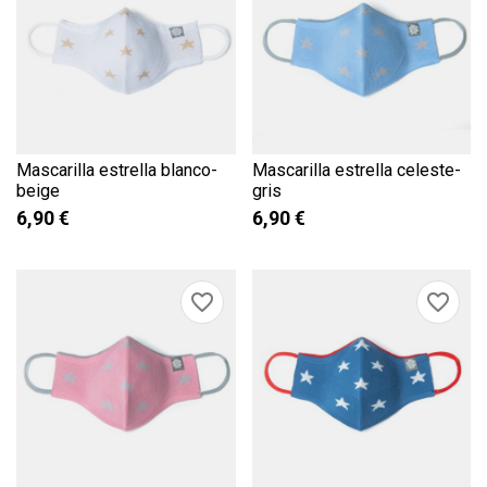
Cancelar
Iniciar sesión
((cancelText))
((modalDeleteText))
add_circle_outline
Crear nueva lista
Cancelar
Crear lista de
deseos
Mascarilla estrella blanco-
Mascarilla estrella celeste-
beige
gris
6,90 €
6,90 €
favorite_border
favorite_border