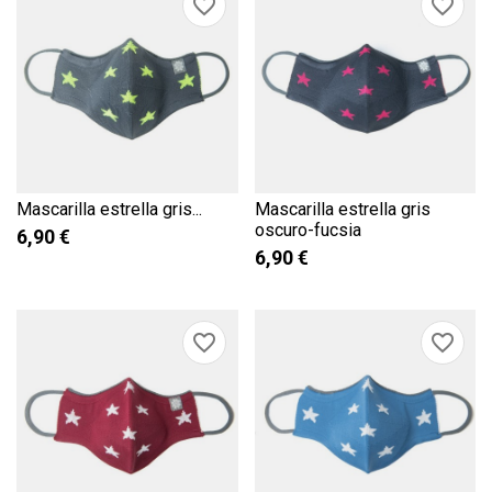
favorite_border
favorite_border
Mascarilla estrella gris...
Mascarilla estrella gris
oscuro-fucsia
6,90 €
6,90 €
favorite_border
favorite_border