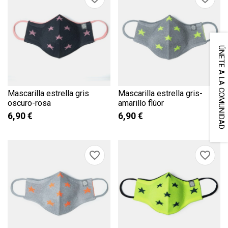
ÚNETE A LA COMUNIDAD
Mascarilla estrella gris
Mascarilla estrella gris-
oscuro-rosa
amarillo flúor
6,90 €
6,90 €
favorite_border
favorite_border