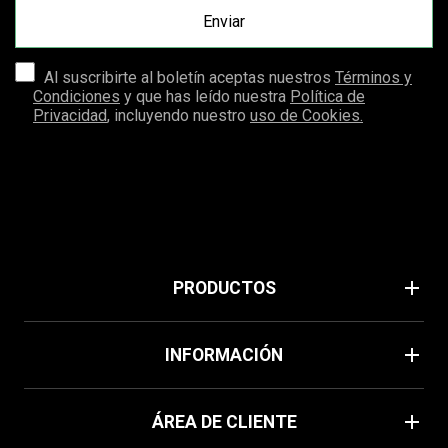
Al suscribirte al boletín aceptas nuestros
Términos y
Condiciones
y que has leído nuestra
Política de
Privacidad
, incluyendo nuestro
uso de Cookies.
add
PRODUCTOS
Verano
add
INFORMACIÓN
Home
Política de cookies
add
Mascarillas
ÁREA DE CLIENTE