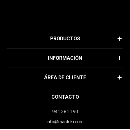
add
PRODUCTOS
Verano
add
INFORMACIÓN
Home
Política de cookies
add
Mascarillas
ÁREA DE CLIENTE
Aviso legal
Moda
Su cuenta
Términos y condiciones
CONTACTO
Información personal
Envíos y devoluciones
941 381 190
Pedidos
Contacte con nosotros
info@mantuki.com
Facturas por abono
Homologación