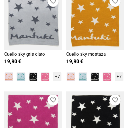
×
favorite_border
favorite_border
AÑADIR A LA LISTA DE
Nombre de la lista de deseos
DESEOS
Debe iniciar sesión para guardar productos en su lista de deseos.
Cancelar
Iniciar sesión
add_circle_outline
Crear nueva lista
Cancelar
Crear lista de
deseos
Cuello sky gris claro
Cuello sky mostaza
19,90 €
19,90 €
+7
+7
favorite_border
favorite_border