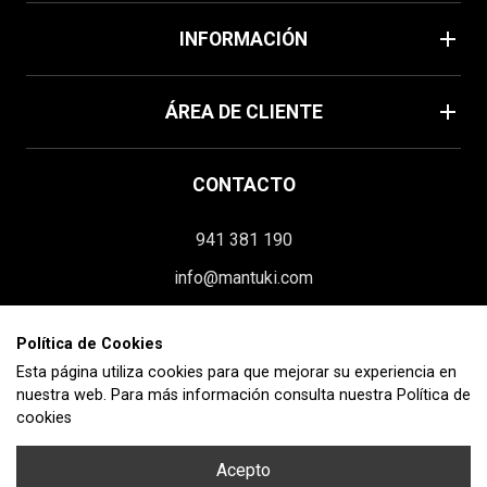
Verano
add
INFORMACIÓN
Home
Política de cookies
add
Mascarillas
ÁREA DE CLIENTE
Aviso legal
Moda
Su cuenta
Términos y condiciones
CONTACTO
Información personal
Envíos y devoluciones
941 381 190
Pedidos
Contacte con nosotros
info@mantuki.com
Facturas por abono
Homologación
Paseo Constitución, 119 interior
Direcciones
Blog
Polí­tica de Cookies
26580 Arnedo (La Rioja)
Esta página utiliza cookies para que mejorar su experiencia en
Cupones de descuento
nuestra web. Para más información consulta nuestra
Política de
Mis alertas
cookies
SÍGUENOS EN:
Acepto