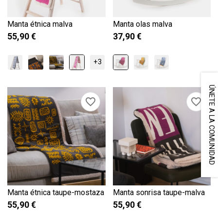
Manta étnica malva
Manta olas malva
55,90 €
37,90 €
+3
ÚNETE A LA COMUNIDAD
favorite_border
favorite_border
Manta étnica taupe-mostaza
Manta sonrisa taupe-malva
55,90 €
55,90 €