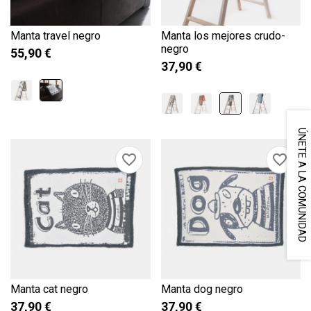
Manta travel negro
Manta los mejores crudo-
negro
55,90 €
37,90 €
ÚNETE A LA COMUNIDAD
favorite_border
favorite_border
Manta cat negro
Manta dog negro
37,90 €
37,90 €