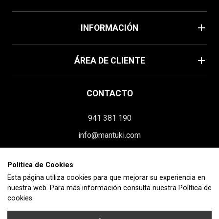
Verano
add
INFORMACIÓN
Home
Política de cookies
add
Mascarillas
ÁREA DE CLIENTE
Aviso legal
Moda
Su cuenta
Términos y condiciones
CONTACTO
Información personal
Envíos y devoluciones
941 381 190
Pedidos
Contacte con nosotros
info@mantuki.com
Facturas por abono
Homologación
Paseo Constitución, 119 interior
Direcciones
Blog
Polí­tica de Cookies
26580 Arnedo (La Rioja)
Esta página utiliza cookies para que mejorar su experiencia en
Cupones de descuento
nuestra web. Para más información consulta nuestra
Política de
Mis alertas
cookies
SÍGUENOS EN: