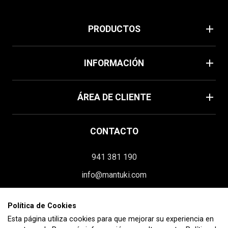
add
PRODUCTOS
Verano
add
INFORMACIÓN
Home
Política de cookies
add
Mascarillas
ÁREA DE CLIENTE
Aviso legal
Moda
Su cuenta
Términos y condiciones
CONTACTO
Información personal
Envíos y devoluciones
941 381 190
Pedidos
Contacte con nosotros
info@mantuki.com
Facturas por abono
Homologación
Paseo Constitución, 119 interior
Direcciones
Blog
Polí­tica de Cookies
26580 Arnedo (La Rioja)
Esta página utiliza cookies para que mejorar su experiencia en
Cupones de descuento