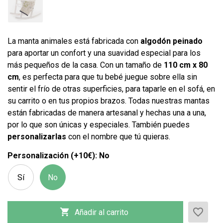
La manta animales está fabricada con
algodón peinado
para aportar un confort y una suavidad especial para los
más pequeños de la casa. Con un tamaño de
110 cm x 80
cm
, es perfecta para que tu bebé juegue sobre ella sin
sentir el frío de otras superficies, para taparle en el sofá, en
su carrito o en tus propios brazos. Todas nuestras mantas
están fabricadas de manera artesanal y hechas una a una,
por lo que son únicas y especiales. También puedes
personalizarlas
con el nombre que tú quieras.
Personalización (+10€): No
Sí
No
×
×
CREAR LISTA DE DESEOS
INICIAR SESIÓN
×
favorite_border

Añadir al carrito