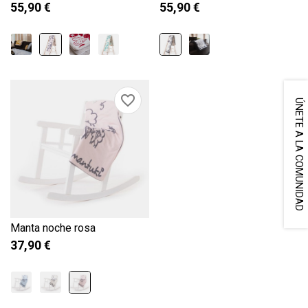
55,90 €
55,90 €
favorite_border
ÚNETE A LA COMUNIDAD
Manta noche rosa
37,90 €