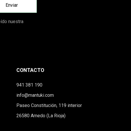
eído nuestra
CONTACTO
941 381 190
info@mantuki.com
Paseo Constitución, 119 interior
26580 Arnedo (La Rioja)