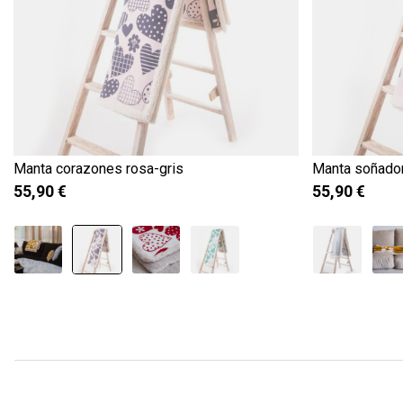
Manta corazones rosa-gris
Manta soñador
55,90 €
55,90 €