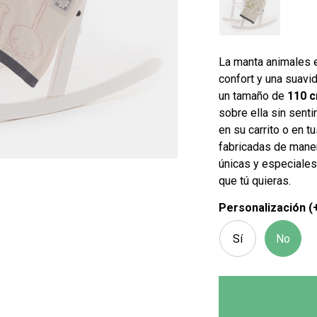
La manta animales 
confort y una suavi
un tamaño de
110 c
sobre ella sin sentir
en su carrito o en 
fabricadas de maner
únicas y especiale
que tú quieras.
Personalización (
Sí
No