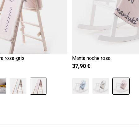
a rosa-gris
Manta noche rosa
37,90 €