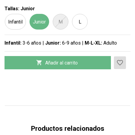
Tallas: Junior
Infantil
Junior
M
L
×
Infantil:
3-6 años |
Junior:
6-9 años |
M-L-XL:
Adulto
×
CREAR LISTA DE DESEOS
INICIAR SESIÓN
×
favorite_border

Añadir al carrito
AÑADIR A LA LISTA DE
Nombre de la lista de deseos
DESEOS
Debe iniciar sesión para guardar productos en su lista de deseos.
Cancelar
Iniciar sesión
add_circle_outline
Crear nueva lista
Cancelar
Crear lista de
deseos
Productos relacionados