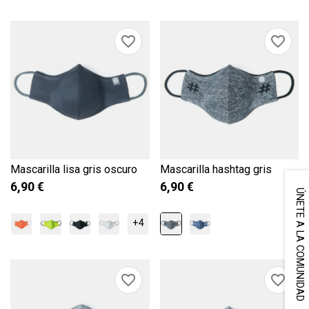
favorite_border
favorite_border
Mascarilla lisa gris oscuro
Mascarilla hashtag gris
6,90 €
6,90 €
ÚNETE A LA COMUNIDAD
+4
favorite_border
favorite_border